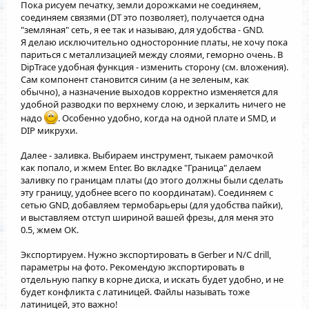
Пока рисуем печатку, земли дорожками не соединяем,
соединяем связями (DT это позволяет), получается одна
"земляная" сеть, я ее так и называю, для удобства - GND.
Я делаю исключительно односторонние платы, не хочу пока
париться с металлизацией между слоями, геморно очень. В
DipTrace удобная функция - изменить сторону (см. вложения).
Сам компонент становится синим (а не зеленым, как
обычно), а назначение выходов корректно изменяется для
удобной разводки по верхнему слою, и зеркалить ничего не
надо
. Особенно удобно, когда на одной плате и SMD, и
DIP микрухи.
Далее - заливка. Выбираем инструмент, тыкаем рамочкой
как попало, и жмем Enter. Во вкладке "Граница" делаем
заливку по границам платы (до этого должны были сделать
эту границу, удобнее всего по координатам). Соединяем с
сетью GND, добавляем термобарьеры (для удобства пайки),
и выставляем отступ шириной вашей фрезы, для меня это
0.5, жмем ОК.
Экспортируем. Нужно экспортировать в Gerber и N/C drill,
параметры на фото. Рекомендую экспортировать в
отдельную папку в корне диска, и искать будет удобно, и не
будет конфликта с латиницей. Файлы называть тоже
латиницей, это важно!