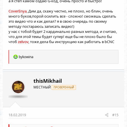
а я степ камом оздаю G-код, очень просто и быстро!
CoverEnya
, Дим да, скажу честно, не плохо, но блин, очень
много буков,порой осилить все - сложно! сможешь сделать
это видео что и как делал? я в свою очередь по своему
методу постараюсь записать видео!)
у нас с тобой будет 2 кардинально разных метода, и считаю,
что для этой темы будет супер! еще бы не плохо было бы
чтоб
zelvov
, тоже дела бы инструкцию как работать в bCNC
Р
bykowina
е
а
к
ц
и
thisMikhail
и
МЕСТНЫЙ
:
ПРОВЕРЕННЫЙ
18.02.2019
#15