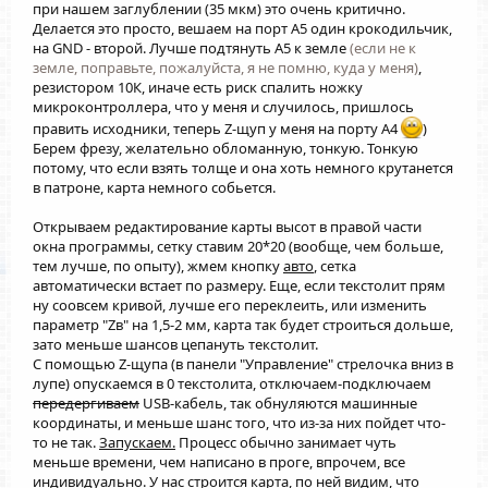
при нашем заглублении (35 мкм) это очень критично.
Делается это просто, вешаем на порт А5 один крокодильчик,
на GND - второй. Лучше подтянуть A5 к земле
(если не к
земле, поправьте, пожалуйста, я не помню, куда у меня)
,
резистором 10К, иначе есть риск спалить ножку
микроконтроллера, что у меня и случилось, пришлось
править исходники, теперь Z-щуп у меня на порту А4
)
Берем фрезу, желательно обломанную, тонкую. Тонкую
потому, что если взять толще и она хоть немного крутанется
в патроне, карта немного собьется.
Открываем редактирование карты высот в правой части
окна программы, сетку ставим 20*20 (вообще, чем больше,
тем лучше, по опыту), жмем кнопку
авто
, сетка
автоматически встает по размеру. Еще, если текстолит прям
ну соовсем кривой, лучше его переклеить, или изменить
параметр "Zв" на 1,5-2 мм, карта так будет строиться дольше,
зато меньше шансов цепануть текстолит.
С помощью Z-щупа (в панели "Управление" стрелочка вниз в
лупе) опускаемся в 0 текстолита, отключаем-подключаем
передергиваем
USB-кабель, так обнуляются машинные
координаты, и меньше шанс того, что из-за них пойдет что-
то не так.
Запускаем.
Процесс обычно занимает чуть
меньше времени, чем написано в проге, впрочем, все
индивидуально. У нас строится карта, по ней видим, что