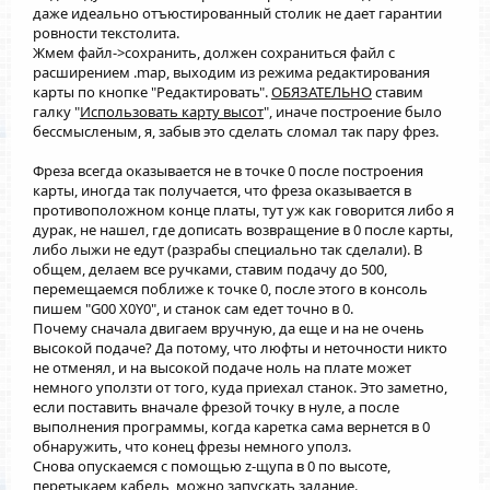
даже идеально отъюстированный столик не дает гарантии
ровности текстолита.
Жмем файл->сохранить, должен сохраниться файл с
расширением .map, выходим из режима редактирования
карты по кнопке "Редактировать".
ОБЯЗАТЕЛЬНО
ставим
галку "
Использовать карту высот
", иначе построение было
бессмысленым, я, забыв это сделать сломал так пару фрез.
Фреза всегда оказывается не в точке 0 после построения
карты, иногда так получается, что фреза оказывается в
противоположном конце платы, тут уж как говорится либо я
дурак, не нашел, где дописать возвращение в 0 после карты,
либо лыжи не едут (разрабы специально так сделали). В
общем, делаем все ручками, ставим подачу до 500,
перемещаемся поближе к точке 0, после этого в консоль
пишем "G00 X0Y0", и станок сам едет точно в 0.
Почему сначала двигаем вручную, да еще и на не очень
высокой подаче? Да потому, что люфты и неточности никто
не отменял, и на высокой подаче ноль на плате может
немного уползти от того, куда приехал станок. Это заметно,
если поставить вначале фрезой точку в нуле, а после
выполнения программы, когда каретка сама вернется в 0
обнаружить, что конец фрезы немного уполз.
Снова опускаемся с помощью z-щупа в 0 по высоте,
перетыкаем кабель,
можно запускать
задание.