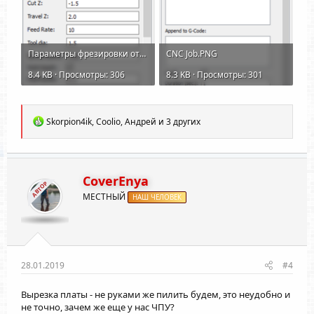
Параметры фрезировки отверстий.PNG
CNC Job.PNG
8.4 KB · Просмотры: 306
8.3 KB · Просмотры: 301
Р
Skorpion4ik
,
Coolio
,
Андрей
и 3 других
е
а
к
ц
и
CoverEnya
АВТОР
и
МЕСТНЫЙ
:
НАШ ЧЕЛОВЕК
28.01.2019
#4
Вырезка платы - не руками же пилить будем, это неудобно и
не точно, зачем же еще у нас ЧПУ?