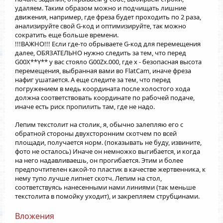
удаляем. Таким образом можно и подчищать лишние
движения, например, где фреза будет проходить по 2 раза,
анализируйте свой G-код и оптимизируйте, так можно
сократить еще больше времени.
!!!ВАЖНО!!! Если где-то обрываете G-код для перемещения
далее, ОБЯЗАТЕЛЬНО нужно следить за тем, что перед
G00X**Y** у вас стояло G00Zx.000, где x - безопасная высота
перемещения, выбранная вами во FlatCam, иначе фреза
нафиг ушатается. А еще следите за тем, что перед
погружением в медь координата после холостого хода
должна соответствовать координате по рабочей подаче,
иначе есть риск пропилить там, где не надо.
Лепим текстолит на столик, я, обычно залепляю его с
обратной стороны двухсторонним скотчем по всей
площади, получается норм. (показывать не буду, извините,
фото не осталось) Иначе он немножко выгибается, и когда
на него надавливаешь, он прогибается. Этим и более
предпочтителен какой-то пластик в качестве жертвенника, к
нему тупо лучше липнет скотч. Лепим на стол,
соответствуясь нанесенными нами линиями (так меньше
текстолита в помойку уходит), и закрепляем струбцинами.
Вложения