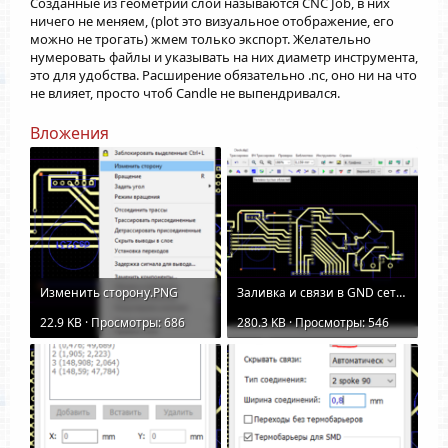
Созданные из геометрии слои называются CNC Job, в них
ничего не меняем, (plot это визуальное отображение, его
можно не трогать) жмем только экспорт. Желательно
нумеровать файлы и указывать на них диаметр инструмента,
это для удобства. Расширение обязательно .nc, оно ни на что
не влияет, просто чтоб Candle не выпендривался.
Вложения
Изменить сторону.PNG
Заливка и связи в GND сети.PNG
22.9 KB · Просмотры: 686
280.3 KB · Просмотры: 546