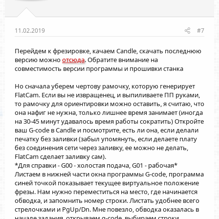
11.02.2019
#7
Перейдем к фрезировке, качаем Candle, скачать последнюю
версию можно
отсюда
. Обратите внимание на
совместимость версии программы и прошивки станка
Но сначала уберем чертову рамочку, которую генерирует
FlatCam. Если вы не извращенец, и выпиливаете ПП руками,
то рамочку для ориентировки можно оставить, я считаю, что
она нафиг не нужна, только лишнее время занимает (иногда
на 30-45 минут удавалось время работы сократить) Откройте
ваш G-code в Candle и посмотрите, есть ли она, если делали
печатку без заливки (забыл упомянуть, если делаете плату
без соединения сети через заливку, ее можно не делать,
FlatCam сделает заливку сам).
*Для справки - G00 - холостая подача, G01 - рабочая*
Листаем в нижней части окна программы G-code, программа
синей точкой показывает текущее виртуальное положение
фрезы. Нам нужно переместиться на место, где начинается
обводка, и запомнить номер строки. Листать удобнее всего
стрелочками и PgUp/Dn. Мне повезло, обводка оказалась в
начале задания, открываем g-code, выбираем строки,