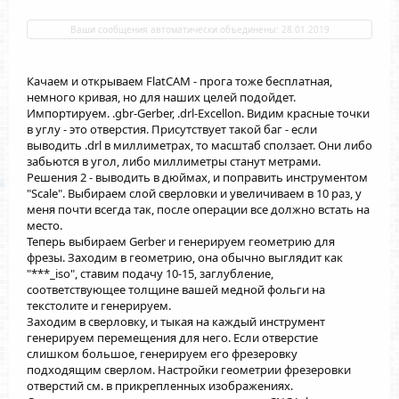
Ваши сообщения автоматически объединены:
28.01.2019
Качаем и открываем FlatCAM - прога тоже бесплатная,
немного кривая, но для наших целей подойдет.
Импортируем. .gbr-Gerber, .drl-Excellon. Видим красные точки
в углу - это отверстия. Присутствует такой баг - если
выводить .drl в миллиметрах, то масштаб сползает. Они либо
забьются в угол, либо миллиметры станут метрами.
Решения 2 - выводить в дюймах, и поправить инструментом
"Scale". Выбираем слой сверловки и увеличиваем в 10 раз, у
меня почти всегда так, после операции все должно встать на
место.
Теперь выбираем Gerber и генерируем геометрию для
фрезы. Заходим в геометрию, она обычно выглядит как
"***_iso", ставим подачу 10-15, заглубление,
соответствующее толщине вашей медной фольги на
текстолите и генерируем.
Заходим в сверловку, и тыкая на каждый инструмент
генерируем перемещения для него. Если отверстие
слишком большое, генерируем его фрезеровку
подходящим сверлом. Настройки геометрии фрезеровки
отверстий см. в прикрепленных изображениях.