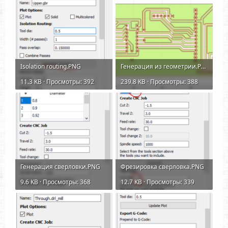
Isolation routing.PNG
Генерация из геометрии.PNG
11.3 KB · Просмотры: 392
239.8 KB · Просмотры: 388
Генерация сверловки.PNG
Фрезировка сверловка.PNG
9.6 KB · Просмотры: 368
12.7 KB · Просмотры: 339