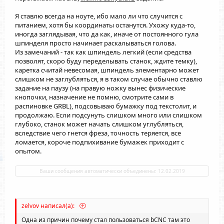
Я ставлю всегда на ноуте, ибо мало ли что случится с
питанием, хотя бы координаты останутся. Ухожу куда-то,
иногда заглядывая, что да как, иначе от постоянного гула
шпинделя просто начинает раскалываться голова.
Из замечаний - так как шпиндель легкий (если средства
позволят, скоро буду переделывать станок, ждите темку),
каретка считай невесомая, шпиндель элементарно может
слишком не заглубляться, я в таком случае обычно ставлю
задание на паузу (на правую ножку вынес физические
кнопочки, назначение не помню, смотрите сами в
распиновке GRBL), подсовываю бумажку под текстолит, и
продолжаю. Если подсунуть слишком много или слишком
глубоко, станок может начать слишком углубляться,
вследствие чего гнется фреза, точность теряется, все
ломается, короче подпихивание бумажек приходит с
опытом.
Ваши сообщения автоматически объединены:
12.02.2019
zelvov написал(а):
Одна из причин почему стал пользоваться bCNC там это