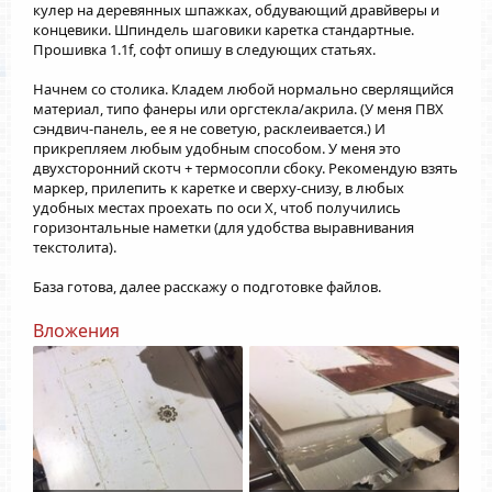
кулер на деревянных шпажках, обдувающий дравйверы и
концевики. Шпиндель шаговики каретка стандартные.
Прошивка 1.1f, софт опишу в следующих статьях.
Начнем со столика. Кладем любой нормально сверлящийся
материал, типо фанеры или оргстекла/акрила. (У меня ПВХ
сэндвич-панель, ее я не советую, расклеивается.) И
прикрепляем любым удобным способом. У меня это
двухсторонний скотч + термосопли сбоку. Рекомендую взять
маркер, прилепить к каретке и сверху-снизу, в любых
удобных местах проехать по оси Х, чтоб получились
горизонтальные наметки (для удобства выравнивания
текстолита).
База готова, далее расскажу о подготовке файлов.
Вложения