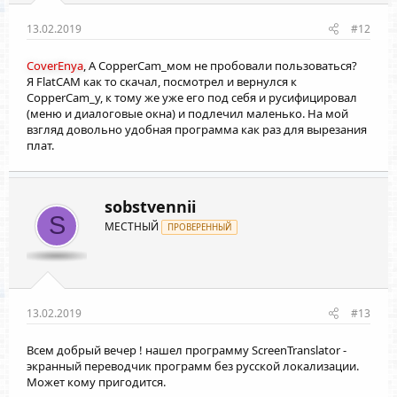
13.02.2019
#12
CoverEnya
, А CopperCam_мом не пробовали пользоваться?
Я FlatCAM как то скачал, посмотрел и вернулся к
CopperCam_у, к тому же уже его под себя и русифицировал
(меню и диалоговые окна) и подлечил маленько. На мой
взгляд довольно удобная программа как раз для вырезания
плат.
sobstvennii
S
МЕСТНЫЙ
ПРОВЕРЕННЫЙ
13.02.2019
#13
Всем добрый вечер ! нашел программу ScreenTranslator -
экранный переводчик программ без русской локализации.
Может кому пригодится.