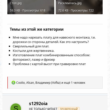
Стол.jpg
Расклеилась.jpg
59.3 KB · Просмотры: 618
72.6 KB · Просмотры: 722
Темы из этой же категории
Мне надо нарезать плату для навесного монтажа, т.е.
дорожки со стороны деталей. Как это настроить?
Сверлильный для плат.
Костыли для жертвенника.
Изготовление плат комбинированным способом:
фоторезист, лазер и фрезер
Проблема с картой высот при гравировке плат
Р
Coolio
,
Alsan
,
Владимир (Vofka)
и ещё 1 человек
е
а
к
ц
и
s1292oia
и
S
НЕ ТОЛЬКО ЧИТАЕТ
:
ПРОВЕРЕННЫЙ