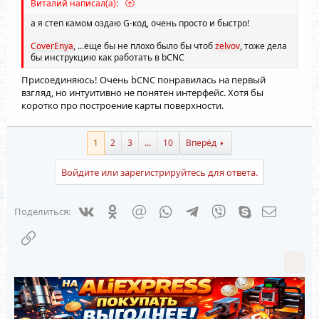
Витaлий написал(а):
а я степ камом оздаю G-код, очень просто и быстро!
CoverEnya
, ...еще бы не плохо было бы чтоб
zelvov
, тоже дела
бы инструкцию как работать в bCNC
Присоединяюсь! Очень bCNC понравилась на первый
взгляд, но интуитивно не понятен интерфейс. Хотя бы
коротко про построение карты поверхности.
1
2
3
...
10
Вперёд
Войдите или зарегистрируйтесь для ответа.
Vkontakte
Odnoklassniki
Mail.ru
WhatsApp
Telegram
Viber
Skype
Электрон
Поделиться:
Ссылка