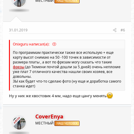
МЕСТНЫЙ
НАШ ЧЕЛОВЕК
31.01.2019
#6
Onixguru написал(а):
По программам практически также все использую + еще
карту высот снимаю на 50 -100 точек в зависимости от
размера платы , а вот по фрезам могу сказать что такие
фрезы
(до Тюмени почтой дошли за 5 дней) очень неплохие
уже плат 7 отличного качества нашли своих хозяев, все
довольны.
ЗЫ как будет что-то сделаю фото (ну еще и доработка самого
станка идет)
Ну у них же хвостовик 4 мм, надо еще цангу менять
CoverEnya
АВТОР
МЕСТНЫЙ
НАШ ЧЕЛОВЕК