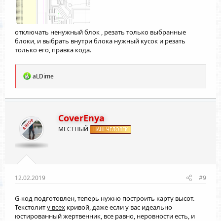
отключать ненужный блок , резать только выбранные
блоки, и выбрать внутри блока нужный кусок и резать
только его, правка кода.
Р
aLDime
е
а
к
ц
и
CoverEnya
АВТОР
и
МЕСТНЫЙ
:
НАШ ЧЕЛОВЕК
12.02.2019
#9
G-код подготовлен, теперь нужно построить карту высот.
Текстолит
у всех
кривой, даже если у вас идеально
юстированный жертвенник, все равно, неровности есть, и