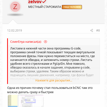
zelvov
Z
МЕСТНЫЙ СТАРОЖИЛА
НАШ ЧЕЛОВЕК
12.02.2019
#8
CoverEnya написал(а):
Листаем в нижней части окна программы G-code,
программа синей точкой показывает текущее виртуальное
положение фрезы. Нам нужно переместиться на место, где
начинается обводка, и запомнить номер строки. Листать
удобнее всего стрелочками и PgUp/Dn. Мне повезло,
обводка оказалась в начале задания, открываем g-code,
выбираем строки, удаляем. Таким образом можно и
подчищать лишние движения, например, где фреза будет
проходить по 2 раза, анализируйте свой G-код и
Нажмите для раскрытия...
оптимизируйте, так можно сократить еще больше времени.
Одна из причин почему стал пользоваться bCNC там это
можно делать сразу и быстрее