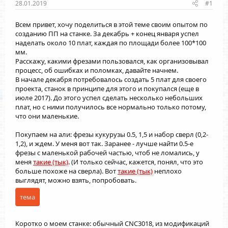
28.01.2019
#1
Всем привет, хочу поделиться в этой теме своим опытом по
созданию ПП на станке. За декабрь + конец января успел
наделать около 10 плат, каждая по площади более 100*100
мм.
Расскажу, какими фрезами пользовался, как организовывал
процесс, об ошибках и поломках, давайте начнем.
В начале декабря потребовалось создать 5 плат для своего
проекта, станок в принципе для этого и покупался (еще в
июле 2017). До этого успел сделать несколько небольших
плат, но с ними получилось все нормально только потому,
что они маленькие.
Покупаем на али: фрезы кукурузы 0.5, 1,5 и набор сверл (0,2-
1,2), и ждем. У меня вот так. Заранее - лучше найти 0.5-е
фрезы с маленькой рабочей частью, чтоб не ломались, у
меня
такие (тык)
. (И только сейчас, кажется, понял, что это
больше похоже на сверла). Вот
такие (тык)
неплохо
выглядят, можно взять, попробовать.
тема
Коротко о моем станке: обычный CNC3018, из модификаций