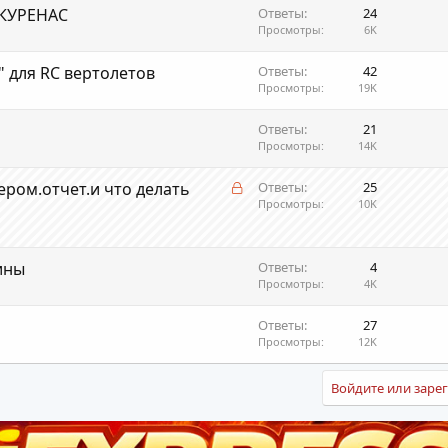
-КУРЕНАС
Ответы
24
Просмотры
6K
 для RC вертолетов
Ответы
42
Просмотры
19K
Ответы
21
Просмотры
14K
З
ром.отчет.и что делать
Ответы
25
а
Просмотры
10K
к
р
ы
ины
Ответы
4
т
Просмотры
4K
а
Ответы
27
Просмотры
12K
Войдите или зарег