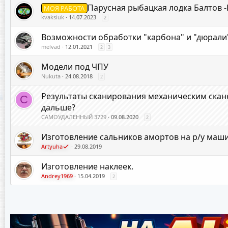
Парусная рыбацкая лодка Балтов 
МОЯ РАБОТА
kvaksiuk
14.07.2023
2
Возможности обработки "карбона" и "дюрали"
melvad
12.01.2021
2
3
Модели под ЧПУ
Nukuta
24.08.2018
2
Результаты сканирования механическим скане
С
дальше?
САМОУДАЛЕННЫЙ 3729
09.08.2020
2
Изготовление сальников амортов на р/у маш
Artyuha
29.08.2019
Изготовление наклеек.
Andrey1969
15.04.2019
2