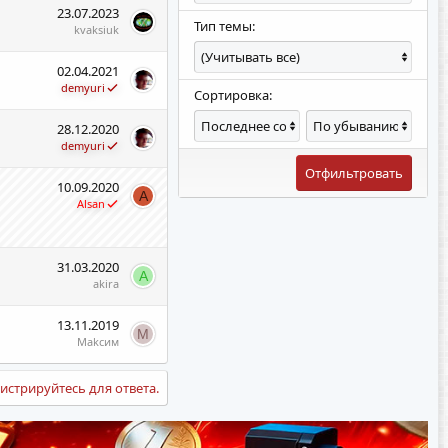
23.07.2023
Тип темы:
kvaksiuk
02.04.2021
demyuri
Сортировка:
П
Н
28.12.2020
о
а
demyuri
р
п
я
р
Отфильтровать
10.09.2020
д
а
A
Alsan
о
в
к
л
с
е
о
н
31.03.2020
A
р
и
akira
т
е
и
с
13.11.2019
р
о
M
Makсим
о
р
в
т
истрируйтесь для ответа.
к
и
и
р
о
в