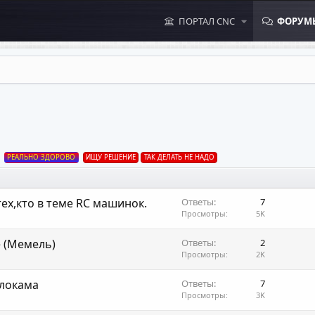
ПОРТАЛ CNC
ФОРУМ
РЕАЛЬНО ЗДОРОВО
ИЩУ РЕШЕНИЕ
ТАК ДЕЛАТЬ НЕ НАДО
ех,кто в теме RC машинок.
Ответы
7
Просмотры
5K
е (Мемель)
Ответы
2
Просмотры
2K
Слокама
Ответы
7
Просмотры
3K