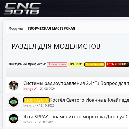
Форумы
ТВОРЧЕСКАЯ МАСТЕРСКАЯ
РАЗДЕЛ ДЛЯ МОДЕЛИСТОВ
Доступные префиксы:
Показать все
КРАСИВО
МОЯ РАБОТА
ЕСТЬ РЕШЕНИЕ
Системы радиоуправления 2.4гГц Вопрос для т
Kongo
21.08.2024
Костёл Святого Иоанна в Клайпед
МОЯ РАБОТА
kvaksiuk
12.10.2023
Яхта SPRAY - знаменитого морехода Джошуа 
kvaksiuk
23.07.2023